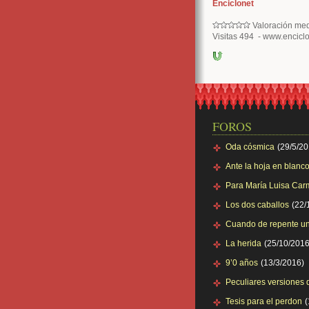
Enciclonet
Valoración med
Visitas 494 - www.encicl
FOROS
Oda cósmica
(29/5/2
Ante la hoja en blanco
Para María Luisa Ca
Los dos caballos
(22/
Cuando de repente un
La herida
(25/10/2016
9’0 años
(13/3/2016)
Peculiares versiones 
Tesis para el perdon