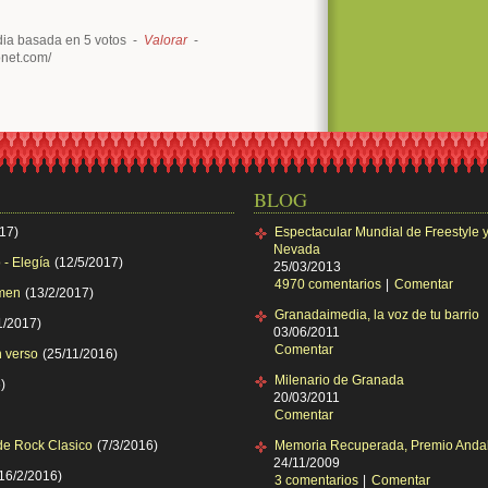
ia basada en 5 votos -
Valorar
-
onet.com/
BLOG
017)
Espectacular Mundial de Freestyle 
Nevada
 - Elegía
(12/5/2017)
25/03/2013
4970 comentarios
|
Comentar
rmen
(13/2/2017)
Granadaimedia, la voz de tu barrio
1/2017)
03/06/2011
Comentar
 verso
(25/11/2016)
Milenario de Granada
)
20/03/2011
Comentar
de Rock Clasico
(7/3/2016)
Memoria Recuperada, Premio Andal
24/11/2009
(16/2/2016)
3 comentarios
|
Comentar