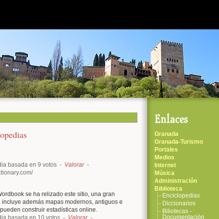
ome
laces
ticias
ros
tos
og
lopedias
Granada
Granada-Turismo
Portales
Medios
ia basada en 9 votos -
Valorar
-
Internet
tionary.com/
Música
Administración
Biblioteca
Wordbook se ha relizado este sitio, una gran
Enciclopedias
e incluye además mapas modernos, antiguos e
Diccionarios
 pueden construir estadísticas online.
Biliotecas -
Documentación
ia basada en 10 votos -
Valorar
-