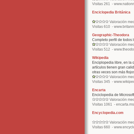
Visitas 261 - www.nation
Enciclopedia Británica
Valoración med
Visitas 610 - www.britan
Geographic-Theodora
Completo perfil de todos 
Valoración med
Visitas 512 - www.theodo
Wikipedia
Enciplopedia libre, en la
artículos tienen gran cali
otras veces son más flojo
Valoración med
Visitas 345 - www.wikipe
Encarta
Enciclopedia de Microsoft
Valoración med
Visitas 1061 - encarta.ms
Encyclopedia.com
Valoración med
Visitas 660 - www.encycl