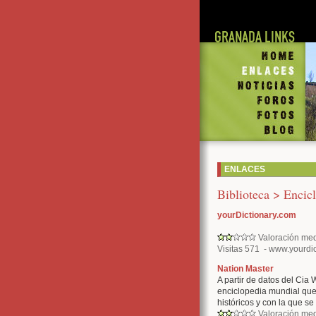
H
En
No
Fo
Fo
Bl
ENLACES
Biblioteca > Encic
yourDictionary.com
Valoración med
Visitas 571 - www.yourdic
Nation Master
A partir de datos del Cia 
enciclopedia mundial qu
históricos y con la que se
Valoración med