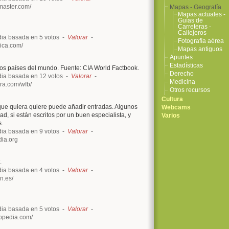
master.com/
Mapas - Geografía
Mapas actuales -
Guías de
Carreteras -
Callejeros
ia basada en 5 votos -
Valorar
-
Fotografía aérea
nica.com/
Mapas antiguos
Apuntes
Estadísticas
los países del mundo. Fuente: CIA World Factbook.
Derecho
ia basada en 12 votos -
Valorar
-
Medicina
ra.com/wfb/
Otros recursos
Cultura
 que quiera quiere puede añadir entradas. Algunos
Webcams
dad, si están escritos por un buen especialista, y
Varios
s.
ia basada en 9 votos -
Valorar
-
dia.org
.
ia basada en 4 votos -
Valorar
-
n.es/
ia basada en 5 votos -
Valorar
-
opedia.com/