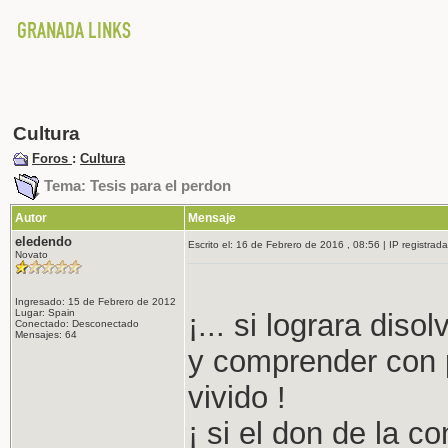
Cultura
Foros
:
Cultura
Tema: Tesis para el perdon
Autor
Mensaje
eledendo
Escrito el: 16 de Febrero de 2016 , 08:56 | IP registrada
Novato
Ingresado: 15 de Febrero de 2012
Lugar: Spain
¡... si lograra diso
Conectado: Desconectado
Mensajes: 64
y comprender con p
vivido !
¡ si el don de la c