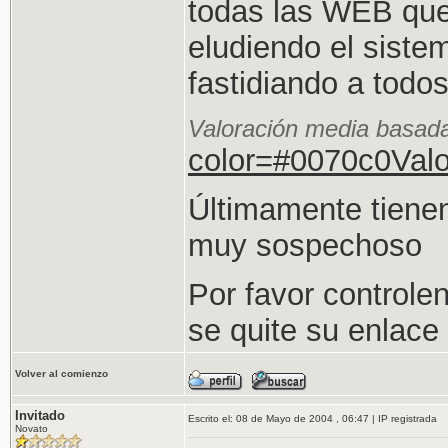
todas las WEB que 
eludiendo el siste
fastidiando a tod
Valoración media basad
color=#0070c0Valo
Últimamente tiene
muy sospechoso
Por favor control
se quite su enla
Volver al comienzo
Invitado
Escrito el: 08 de Mayo de 2004 , 06:47 | IP registrada
Novato