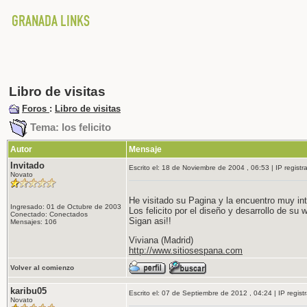
Libro de visitas
Foros
:
Libro de visitas
Tema: los felicito
Autor
Mensaje
Invitado
Escrito el: 18 de Noviembre de 2004 , 06:53 | IP registr
Novato
He visitado su Pagina y la encuentro muy in
Ingresado: 01 de Octubre de 2003
Los felicito por el diseño y desarrollo de su 
Conectado: Conectados
Sigan asi!!
Mensajes: 106
Viviana (Madrid)
http://www.sitiosespana.com
Volver al comienzo
karibu05
Escrito el: 07 de Septiembre de 2012 , 04:24 | IP regist
Novato