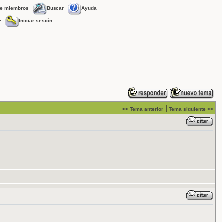
de miembros
Buscar
Ayuda
e
Iniciar sesión
|
<< Tema anterior
Tema siguiente >>