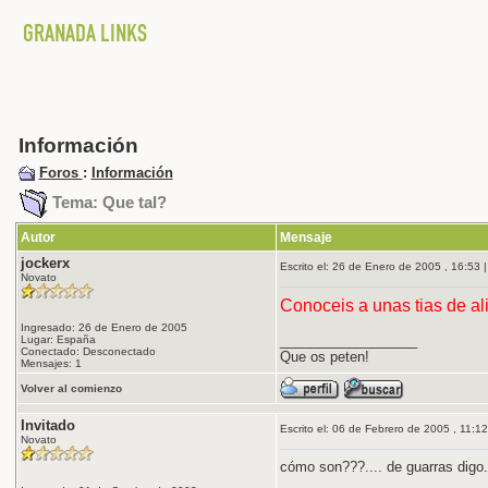
Información
Foros
:
Información
Tema: Que tal?
Autor
Mensaje
jockerx
Escrito el: 26 de Enero de 2005 , 16:53 |
Novato
Conoceis a unas tias de a
Ingresado: 26 de Enero de 2005
__________________
Lugar: España
Conectado: Desconectado
Que os peten!
Mensajes: 1
Volver al comienzo
Invitado
Escrito el: 06 de Febrero de 2005 , 11:12 
Novato
cómo son???.... de guarras digo.