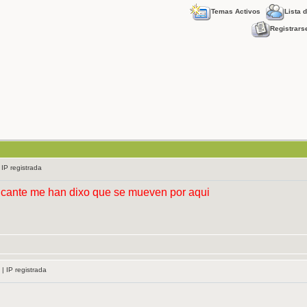
Temas Activos
Lista 
Registrars
 IP registrada
licante me han dixo que se mueven por aqui
| IP registrada